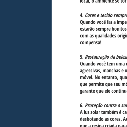
local, o ambiente se to
4. 
Cores e tecido sempr
Quando você faz a impe
estarão sempre bonitos
com as qualidades origi
compensa!
5. 
Restauração da belez
Quando você tem uma ca
agressivas, manchas e u
móvel. No entanto, qua
que permite que seu móv
garante que ele continu
6. 
Proteção contra o sol
A luz solar também é cap
desbotando as cores. Ao
que a resina criada par