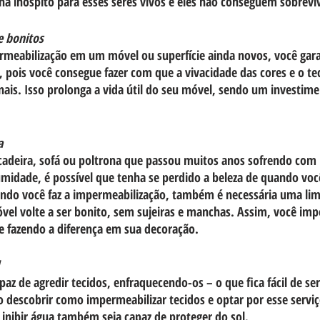
rna inóspito para esses seres vivos e eles não conseguem sobrevi
e bonitos
rmeabilização em um móvel ou superfície ainda novos, você gara
, pois você consegue fazer com que a vivacidade das cores e o 
nais. Isso prolonga a vida útil do seu móvel, sendo um investim
a
deira, sofá ou poltrona que passou muitos anos sofrendo com 
midade, é possível que tenha se perdido a beleza de quando voc
ndo você faz a impermeabilização, também é necessária uma lim
el volte a ser bonito, sem sujeiras e manchas. Assim, você imp
e fazendo a diferença em sua decoração.
az de agredir tecidos, enfraquecendo-os – o que fica fácil de ser
 descobrir como impermeabilizar tecidos e optar por esse serviç
a inibir água também seja capaz de proteger do sol.