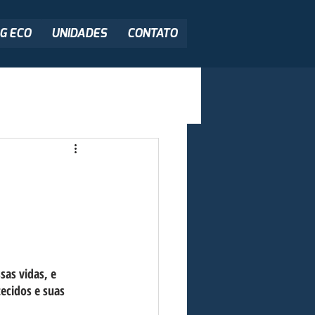
G ECO
UNIDADES
CONTATO
as vidas, e 
ecidos e suas 