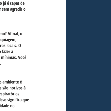
 já é capaz de 
r sem agredir o 
mo? Afinal, o 
aquiagem, 
os locais. O 
fazer a 
o mínimas. Você 
.
 o ambiente é 
s são nocivos à 
spiratórios. 
sso significa que 
midade no