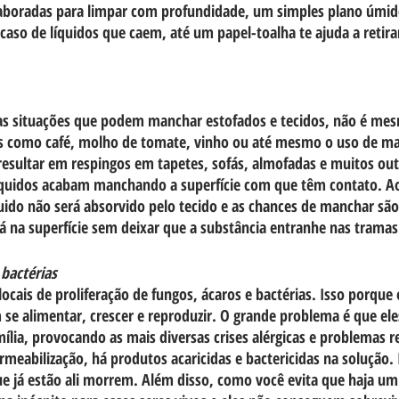
laboradas para limpar com profundidade, um simples plano úmido
 caso de líquidos que caem, até um papel-toalha te ajuda a retira
ias situações que podem manchar estofados e tecidos, não é mes
s como café, molho de tomate, vinho ou até mesmo o uso de m
esultar em respingos em tapetes, sofás, almofadas e muitos outr
íquidos acabam manchando a superfície com que têm contato. Ao 
uido não será absorvido pelo tecido e as chances de manchar sã
tá na superfície sem deixar que a substância entranhe nas tramas
 bactérias
locais de proliferação de fungos, ácaros e bactérias. Isso porque
 se alimentar, crescer e reproduzir. O grande problema é que ele
ília, provocando as mais diversas crises alérgicas e problemas re
meabilização, há produtos acaricidas e bactericidas na solução. I
e já estão ali morrem. Além disso, como você evita que haja u