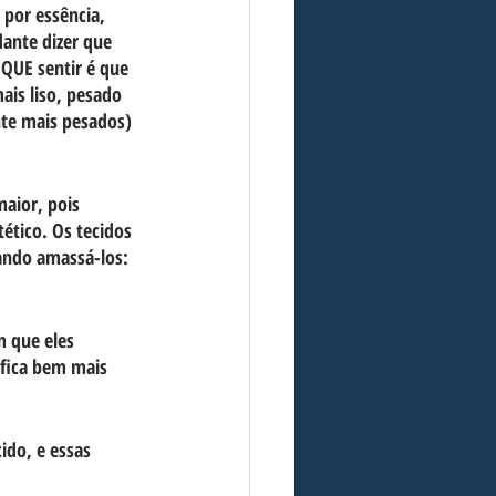
 por essência, 
ante dizer que 
 QUE sentir é que 
ais liso, pesado 
nte mais pesados) 
aior, pois 
ético. Os tecidos 
ando amassá-los: 
m que eles 
fica bem mais 
ido, e essas 