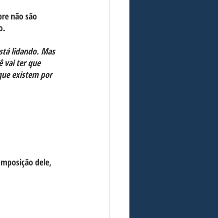
pre não são 
o.
stá lidando. Mas 
 vai ter que 
que existem por 
omposição dele, 