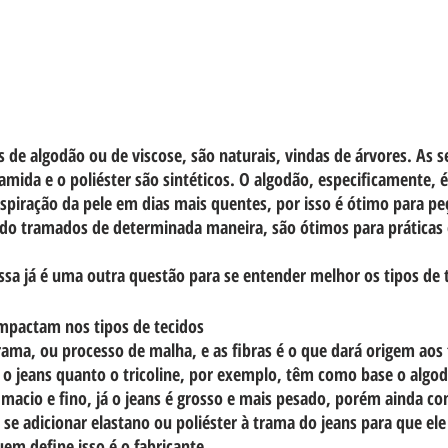
 de algodão ou de viscose, são naturais, vindas de árvores. As s
iamida e o poliéster são sintéticos. O algodão, especificamente, 
espiração da pele em dias mais quentes, por isso é ótimo para peç
ndo tramados de determinada maneira, são ótimos para práticas 
sa já é uma outra questão para se entender melhor os tipos de 
impactam nos tipos de tecidos
ama, ou processo de malha, e as fibras é o que dará origem aos 
o jeans quanto o tricoline, por exemplo, têm como base o algo
é macio e fino, já o jeans é grosso e mais pesado, porém ainda co
 se adicionar elastano ou poliéster à trama do jeans para que ele
uem define isso é o fabricante.