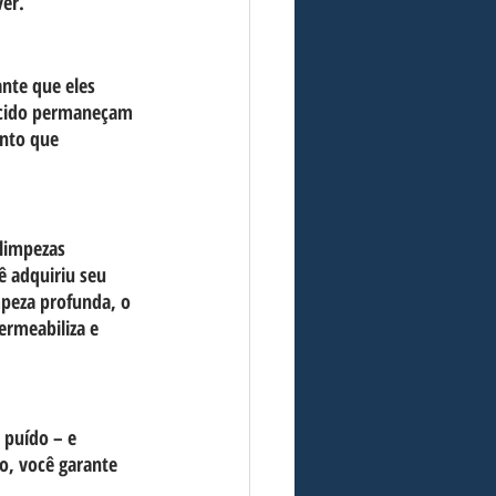
ver.
nte que eles 
tecido permaneçam 
ento que 
limpezas 
ê adquiriu seu
peza profunda, o 
ermeabiliza e 
 puído – e 
o, você garante 