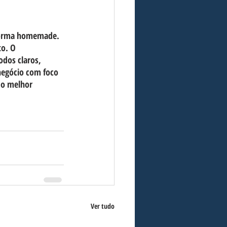
e forma homemade. 
o. O 
dos claros, 
negócio com foco 
 o melhor 
Ver tudo