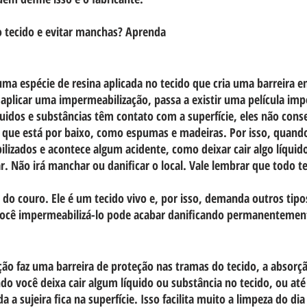
 tecido e evitar manchas? Aprenda
ma espécie de resina aplicada no tecido que cria uma barreira en
o aplicar uma impermeabilização, passa a existir uma película imp
quidos e substâncias têm contato com a superfície, eles não con
o que está por baixo, como espumas e madeiras. Por isso, quand
lizados e acontece algum acidente, como deixar cair algo líquid
r. Não irá manchar ou danificar o local. Vale lembrar que todo t
do couro. Ele é um tecido vivo e, por isso, demanda outros tipo
você impermeabilizá-lo pode acabar danificando permanentemen
o faz uma barreira de proteção nas tramas do tecido, a absorção
ndo você deixa cair algum líquido ou substância no tecido, ou 
 a sujeira fica na superfície. Isso facilita muito a limpeza do dia