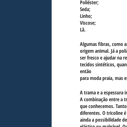
Poliéster;
Seda;
Linho;
Viscose;
Lã.
Algumas fibras, como as
origem animal. Já a pol
ser fresco e ajudar na r
tecidos sintéticos, qua
então
para moda praia, mas es
A trama e a espessura 
A combinação entre a tr
que conhecemos. Tanto 
diferentes. O tricoline 
ainda a possibilidade de
elástico ou maleável. Q